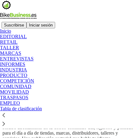
Suscribirse
Iniciar sesión
Inicio
EDITORIAL
¿Por qué suscribirse a BikeBusiness.es?
RETAIL
TALLER
MARCAS
ENTREVISTAS
Si formas parte del sector profesional de la bicicleta, este boletín
INFORMES
es para ti. Cada semana te traemos análisis, noticias
INDUSTRIA
contrastadas y entrevistas con las voces que hacen girar el
PRODUCTO
negocio de la bicicleta en España. Sin ruido, sin superficialidad.
COMPETICIÓN
COMUNIDAD
Suscribirse
MOVILIDAD
TRASPASOS
EMPLEO
Información que importa
Tabla de clasificación
Recibe directamente en tu correo contenido útil, riguroso y pensado
para el día a día de tiendas, marcas, distribuidores, talleres y