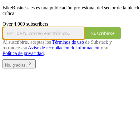
BikeBusiness.es es una publicación profesional del sector de la bicicl
crítica.
Over 4,000 subscribers
Suscribirse
Al suscribirte, aceptas los
Términos de uso
de Substack y
reconoces su
Aviso de recopilación de información
y su
Política de privacidad
.
No, gracias.