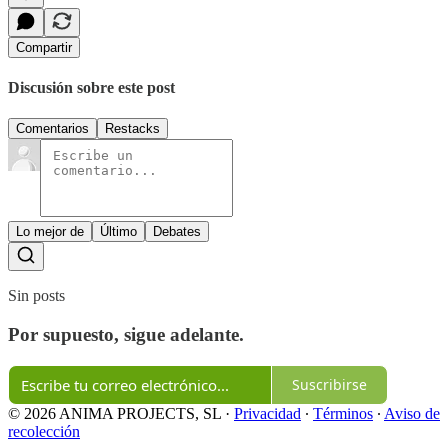
Compartir
Discusión sobre este post
Comentarios
Restacks
Lo mejor de
Último
Debates
Sin posts
Por supuesto, sigue adelante.
Suscribirse
© 2026 ANIMA PROJECTS, SL
·
Privacidad
∙
Términos
∙
Aviso de
recolección