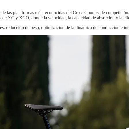
de las plataformas más reconocidas del Cross Country de competición.
ales de XC y XCO, donde la velocidad, la capacidad de absorción y la ef
es: reducción de peso, optimización de la dinámica de conducción e int