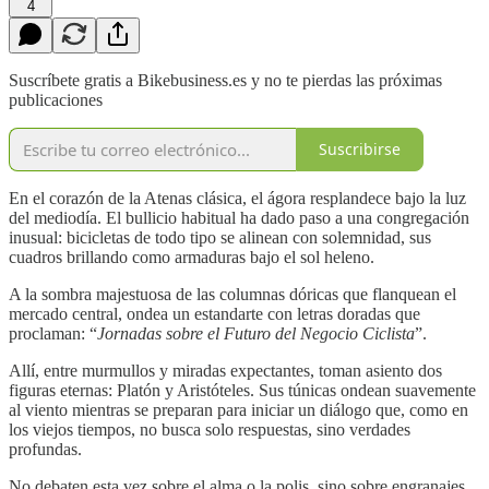
4
Suscríbete gratis a Bikebusiness.es y no te pierdas las próximas
publicaciones
Suscribirse
En el corazón de la Atenas clásica, el ágora resplandece bajo la luz
del mediodía. El bullicio habitual ha dado paso a una congregación
inusual: bicicletas de todo tipo se alinean con solemnidad, sus
cuadros brillando como armaduras bajo el sol heleno.
A la sombra majestuosa de las columnas dóricas que flanquean el
mercado central, ondea un estandarte con letras doradas que
proclaman: “
Jornadas sobre el Futuro del Negocio Ciclista
”.
Allí, entre murmullos y miradas expectantes, toman asiento dos
figuras eternas: Platón y Aristóteles. Sus túnicas ondean suavemente
al viento mientras se preparan para iniciar un diálogo que, como en
los viejos tiempos, no busca solo respuestas, sino verdades
profundas.
No debaten esta vez sobre el alma o la polis, sino sobre engranajes,