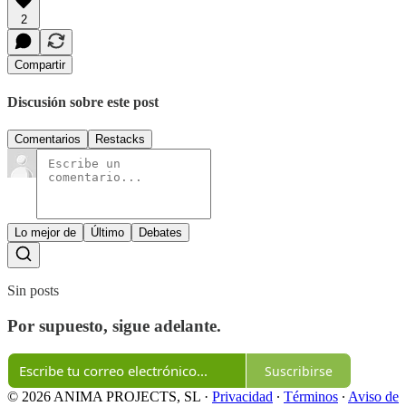
2
Compartir
Discusión sobre este post
Comentarios
Restacks
Lo mejor de
Último
Debates
Sin posts
Por supuesto, sigue adelante.
Suscribirse
© 2026 ANIMA PROJECTS, SL
·
Privacidad
∙
Términos
∙
Aviso de