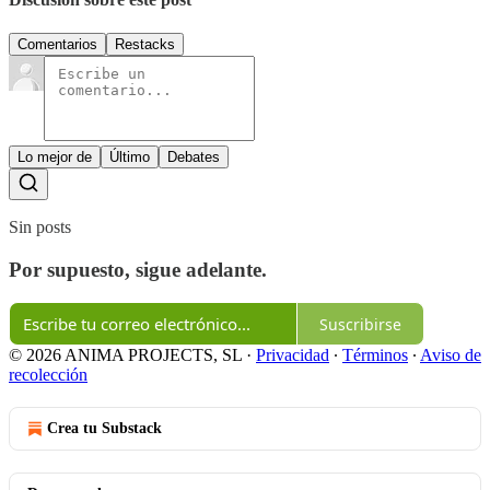
Comentarios
Restacks
Lo mejor de
Último
Debates
Sin posts
Por supuesto, sigue adelante.
Suscribirse
© 2026 ANIMA PROJECTS, SL
·
Privacidad
∙
Términos
∙
Aviso de
recolección
Crea tu Substack