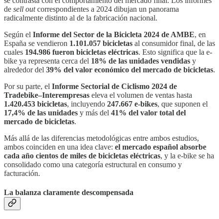
se contrasta con el comportamiento del mercado final. Los informes
de
sell out
correspondientes a 2024 dibujan un panorama
radicalmente distinto al de la fabricación nacional.
Según el
Informe del Sector de la Bicicleta 2024 de AMBE
, en
España se vendieron
1.101.057 bicicletas
al consumidor final, de las
cuales
194.986 fueron bicicletas eléctricas
. Esto significa que la e-
bike ya representa cerca del
18% de las unidades vendidas
y
alrededor del
39% del valor económico del mercado de bicicletas
.
Por su parte, el
Informe Sectorial de Ciclismo 2024 de
Tradebike–Interempresas
eleva el volumen de ventas hasta
1.420.453 bicicletas
, incluyendo
247.667 e-bikes
, que suponen el
17,4% de las unidades
y más del
41% del valor total del
mercado de bicicletas
.
Más allá de las diferencias metodológicas entre ambos estudios,
ambos coinciden en una idea clave:
el mercado español absorbe
cada año cientos de miles de bicicletas eléctricas
, y la e-bike se ha
consolidado como una categoría estructural en consumo y
facturación.
La balanza claramente descompensada