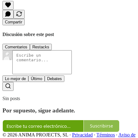
Compartir
Discusión sobre este post
Comentarios
Restacks
Lo mejor de
Último
Debates
Sin posts
Por supuesto, sigue adelante.
Suscribirse
© 2026 ANIMA PROJECTS, SL
·
Privacidad
∙
Términos
∙
Aviso de