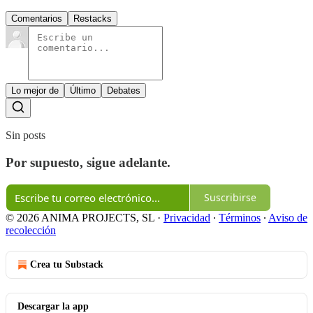
Comentarios
Restacks
Lo mejor de
Último
Debates
Sin posts
Por supuesto, sigue adelante.
Suscribirse
© 2026 ANIMA PROJECTS, SL
·
Privacidad
∙
Términos
∙
Aviso de
recolección
Crea tu Substack
Descargar la app