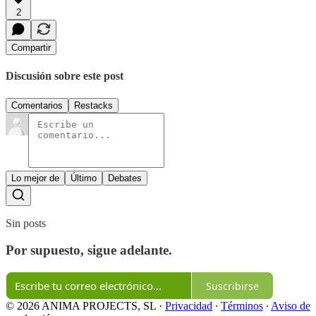
2
Compartir
Discusión sobre este post
Comentarios
Restacks
Lo mejor de
Último
Debates
Sin posts
Por supuesto, sigue adelante.
Suscribirse
© 2026 ANIMA PROJECTS, SL
·
Privacidad
∙
Términos
∙
Aviso de