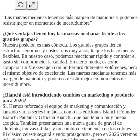
“Las marcas medianas tenemos más margen de maniobra y podemos
resistir mejor en momentos de incertidumbre”
¿Qué ventajas tienen hoy las marcas medianas frente a los
grandes grupos?
Nuestra posición es más cómoda. Los grandes grupos tienen
estructuras enormes y costes fijos muy altos, lo que los hace menos
flexibles. En nuestro caso, podemos reaccionar rápido y controlar el
gasto sin comprometer la calidad. En cierto modo, es como
comparar un Volkswagen con un Ferrari: diferentes volúmenes, pero
el mismo objetivo de excelencia. Las marcas medianas tenemos más
margen de maniobra y podemos resistir mejor en momentos de
incertidumbre.
¿Bianchi está introduciendo cambios en marketing o producto
para 2026?
Sí. Hemos reforzado el equipo de marketing y comunicación y
lanzado varias series limitadas, como las ediciones Bianchi Founder,
Bianchi Pantani y Officina Bianchi, que han tenido muy buena
acogida. También presentamos una nueva gama de gravel de
aluminio, nuevas e-bikes y un cambio de tendencia en los colores.
El clásico celeste seguirá siendo protagonista, pero en 2026 veremos
más bicicletas en tonos plata, azul, blanco o incluso rosa.