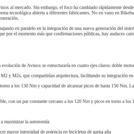
vinox al mercado. Sin embargo, el foco ha cambiado rápidamente desde s
orma tecnológica abierta a diferentes fabricantes. No en vano en Bikeb
eneración.
abajando en paralelo en la integración de una nueva generación del sis
aunque por el momento más que confirmaciones públicas, hay audaces ca
 evolución de Avinox se estructuraría en cuatro ejes claros: doble motor
 M2 y M2s, que compartirían arquitectura, facilitando su integración en 
 torno a los 130 Nm y capacidad de alcanzar picos de hasta 150 Nm. La 
ble, con un par constante cercano a los 120 Nm y picos en torno a los 
a a maximizar la autonomía
r mayor intensidad de potencia en bicicletas de gama alta