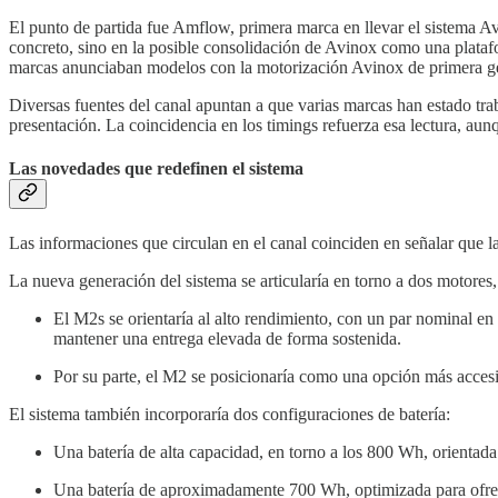
El punto de partida fue Amflow, primera marca en llevar el sistema A
concreto, sino en la posible consolidación de Avinox como una plataf
marcas anunciaban modelos con la motorización Avinox de primera g
Diversas fuentes del canal apuntan a que varias marcas han estado tr
presentación. La coincidencia en los timings refuerza esa lectura, 
Las novedades que redefinen el sistema
Las informaciones que circulan en el canal coinciden en señalar que la
La nueva generación del sistema se articularía en torno a dos motores,
El M2s se orientaría al alto rendimiento, con un par nominal en
mantener una entrega elevada de forma sostenida.
Por su parte, el M2 se posicionaría como una opción más accesi
El sistema también incorporaría dos configuraciones de batería:
Una batería de alta capacidad, en torno a los 800 Wh, orientad
Una batería de aproximadamente 700 Wh, optimizada para ofrece