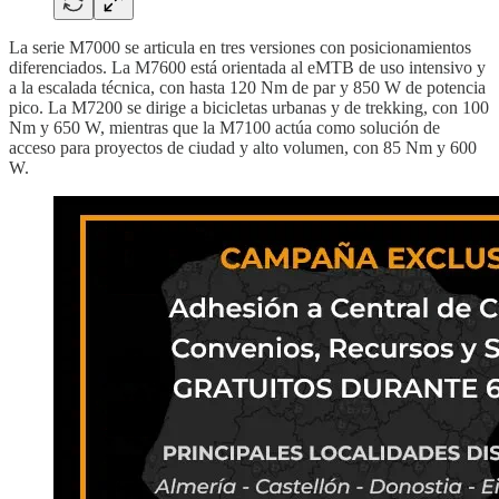
La serie M7000 se articula en tres versiones con posicionamientos
diferenciados. La M7600 está orientada al eMTB de uso intensivo y
a la escalada técnica, con hasta 120 Nm de par y 850 W de potencia
pico. La M7200 se dirige a bicicletas urbanas y de trekking, con 100
Nm y 650 W, mientras que la M7100 actúa como solución de
acceso para proyectos de ciudad y alto volumen, con 85 Nm y 600
W.