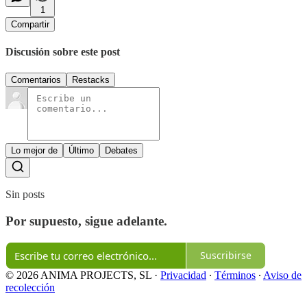
1
Compartir
Discusión sobre este post
Comentarios
Restacks
Lo mejor de
Último
Debates
Sin posts
Por supuesto, sigue adelante.
Suscribirse
© 2026 ANIMA PROJECTS, SL
·
Privacidad
∙
Términos
∙
Aviso de
recolección